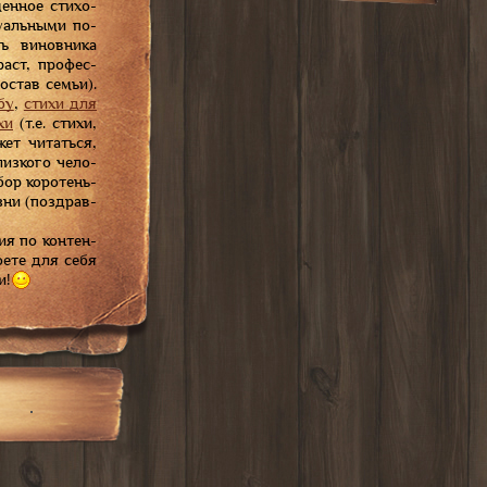
мен­ное сти­хо­
у­аль­ны­ми по­
ть ви­нов­ни­ка
­раст, про­фес­
со­став семьи).
бу
,
сти­хи для
­хи
(т.е. сти­хи,
т чи­тать­ся,
из­ко­го че­ло­
бор ко­ро­тень­
­ни (по­здрав­
я по кон­тен­
­е­те для се­бя
и!