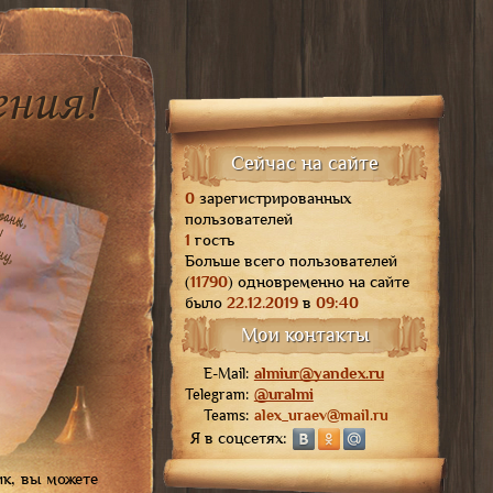
ения!
Сейчас на сайте
раны,
!
0
зарегистрированных
ну,
пользователей
1
гость
Больше всего пользователей
!
(
11790
) одновременно на сайте
было
22.12.2019
в
09:40
Мои контакты
E-Mail:
almiur@yandex.ru
Telegram:
@uralmi
Teams:
alex_uraev@mail.ru
Я в соцсетях:
ик, вы мо­же­те