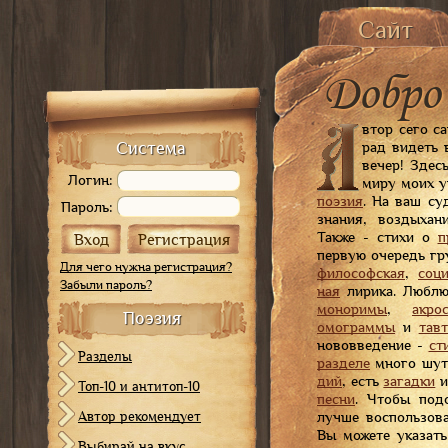
Сайт
Главная страница
Добро 
История сайта
Карта сайта
в­тор се­го с
Система
рад ви­деть 
ве­чер
! Здесь
Логин:
ми­ру мо­их у
по­эзия
. На ваш с
Пароль:
зна­ния, воз­ды­ха­н
Так­же - сти­хи о
п
пер­вую оче­редь гр
Для чего нужна регистрация?
фи­ло­соф­ская
,
со­ци
Забыли пароль?
ная
ли­ри­ка. Люб­лю 
мо­но­ри­мы
,
ак­ро­
Поэзия
омо­грам­мы
и
тав­
но­во­вве­де­ние -
сти
Разделы
раз­де­ле
мно­го шу­т
дий
, есть
за­гад­ки
Топ-10 и антитоп-10
пес­ни
. Что­бы по­д
Автор рекомендует
луч­ше вос­поль­зо­в
Вы мо­же­те ука­зать
Выбирай на вкус