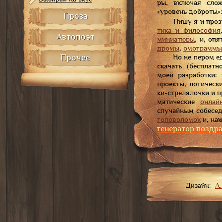
ры, вклю­чая слож­
«уро­вень доб­ро­ты»
Проза
Пи­шу я и про­зу.
ти­ка и фи­ло­со­фия
Автопоэт
ми­ни­а­тю­ры
, и, оп
дро­мы
,
омо­грам­мы
Прочее
Но не пе­ром еди­
ска­чать (бес­плат­
мо­ей раз­ра­бот­ки:
про­ек­ты, ло­ги­чес­
ки-стре­ля­лоч­ки и п
ма­ти­чес­кие
он­лай
слу­чай­ным со­бе­се
го­ло­во­ло­мок
и, на­к
генератор поздр
Дизайн:
А