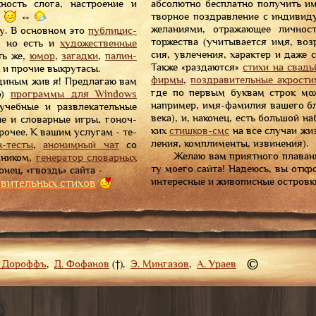
ность сло­га, на­стро­ение и
аб­со­лют­но бес­плат­но по­лу­чить и
:
↔
твор­ное по­здрав­ле­ние с ин­ди­ви­д
же­ла­ни­ями, от­ра­жа­ю­щее лич­нос
 В ос­нов­ном это
пуб­ли­цис­
тор­жест­ва (учи­ты­ва­ет­ся имя, воз
, но есть и
ху­до­жест­вен­ные
сия, ув­ле­че­ния, ха­рак­тер и да­же 
ять же,
юмор
,
за­гад­ки
,
па­лин­
Та­кже «раз­да­ют­ся»
сти­хи на свадь­
и про­чие вы­кру­та­сы.
фир­мы
,
по­здра­ви­тель­ные ак­ро­сти
ным жив я! Пред­ла­гаю вам
где по пер­вым бук­вам строк мо­же
но)
про­грам­мы для Win­dows
на­при­мер, имя-фа­ми­лия ва­ше­го бл
 учеб­ные и раз­вле­ка­тель­ные
ве­ка), и, на­ко­нец, есть боль­шой на­
кие и сло­вар­ные иг­ры, го­ноч­
ких
стиш­ков-смс
на все слу­чаи жиз
ро­чее. К ва­шим ус­лу­гам - те­
ле­ния, ком­пли­мен­ты, из­ви­не­ния).
н-тес­ты
,
ано­ним­ный чат
со
Же­лаю вам при­ят­но­го пла­ва­ни
д­ни­ком,
ге­не­ра­тор сло­вар­ных
ту мо­е­го сай­та! На­де­юсь, вы от­кро
о­нец, «гвоздь» сай­та -
ин­те­рес­ные и жи­во­пис­ные ост­ров­к
авительных
стихов
©
. Дороффъ
,
Д. Фофанов
(†),
Э. Мингазов
,
А. Ураев