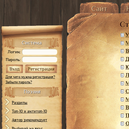
Сайт
Главная страница
О
Ст
История сайта
От 
Карта сайта
У
М
Система
В
Логин:
Д
Пароль:
Ю
Л
Для чего нужна регистрация?
Забыли пароль?
М
С
Поэзия
М
Разделы
В
Топ-10 и антитоп-10
П
Автор рекомендует
О
Выбирай на вкус