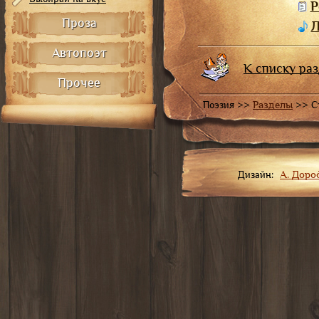
Р
Проза
Л
Автопоэт
К списку ра
Прочее
Поэзия >>
Разделы
>>
С
Дизайн:
А. Дор