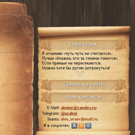
Печать
Пара строк
Я отменяю «чуть-чуть не считается»,
Лучше «блажен, кто за тенями гонится».
Если прямые не пересекаются,
Можно хотя бы дугою дотронуться!
Сейчас на сайте
Мои контакты
E-Mail:
almiur@yandex.ru
Telegram:
@uralmi
Teams:
alex_uraev@mail.ru
Я в соцсетях: