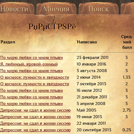
Новости
Мнения
Поиск
От владельца
Гостевая и опросы
Поэзия
т пользователей
Все комментарии
Проза
РџРµСЃРЅРё
Все оценки
Программы
Сред-
Раздел
Написано
ний
балл
По морю любви со мною плыви
23 февраля 2011
3
Я, любимый, яровой-озимый
10 января 2016
2
По морю любви со мною плыви
3 августа 2008
3
О космосе: лунности и звёздности
2 июня 2014
1,33
О космосе: лунности и звёздности
7 октября 2013
2
По морю любви со мною плыви
16 июля 2012
3
По морю любви со мною плыви
21 декабря 2011
3
По морю любви со мною плыви
3 апреля 2008
3
Депрессия: не сдал я жизни сессию
Май 2005
2,75
Депрессия: не сдал я жизни сессию
19 июня 2013
3
Депрессия: не сдал я жизни сессию
22 января 2011
Депрессия: не сдал я жизни сессию
20 сентября 2013
0,25