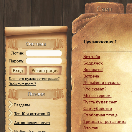
Сайт
Главная страница
История сайта
О
Карта сайта
Произведение
Система
Логин:
Без тебя
Пароль:
Бодрячок
Возврати!
Встреча
Для чего нужна регистрация?
Дельфин и русалка
Забыли пароль?
Кто сказал?
Поэзия
Мы её теряем!
Пусть будет снег
Разделы
Самоубийство
Топ-10 и антитоп-10
Свободная птица
Тридцать третья зима
Автор рекомендует
Это так...
Выбирай на вкус