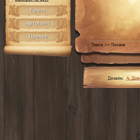
Проза
Автопоэт
Прочее
Поиск >>
Поэзия
Дизайн:
А. До