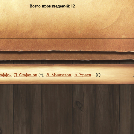
Всего произведений: 12
©
роффъ
,
Д. Фофанов
(†),
Э. Мингазов
,
А. Ураев