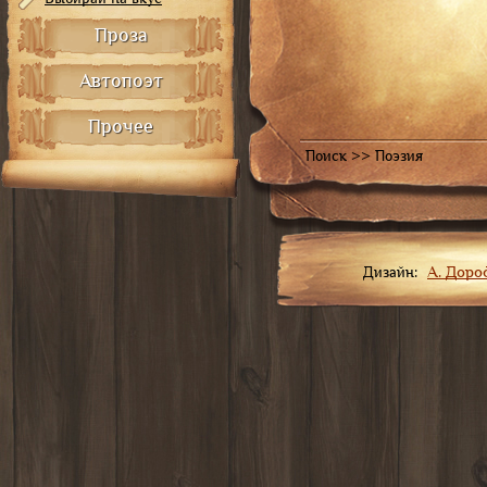
Проза
Автопоэт
Прочее
Поиск >>
Поэзия
Дизайн:
А. Дор