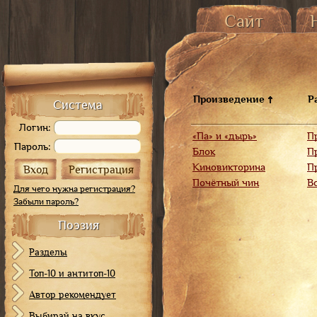
Сайт
Главная страница
О
История сайта
От 
Карта сайта
Произведение
Р
Система
Логин:
«Па» и «дырь»
П
Пароль:
Блок
П
Киновикторина
П
Почётный чин
В
Для чего нужна регистрация?
Забыли пароль?
Поэзия
Разделы
Топ-10 и антитоп-10
Автор рекомендует
Выбирай на вкус