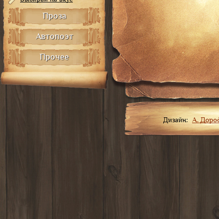
Проза
Автопоэт
Прочее
Дизайн:
А. Дор