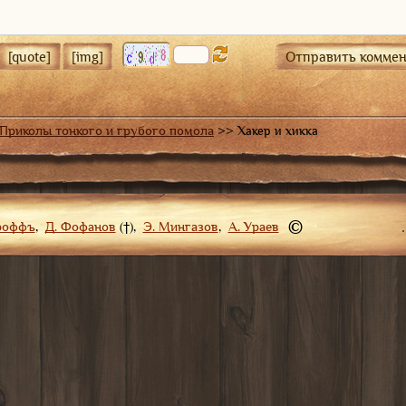
Приколы тонкого и грубого помола
>>
Хакер и хикка
©
роффъ
,
Д. Фофанов
(†),
Э. Мингазов
,
А. Ураев