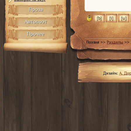
Проза
Автопоэт
Прочее
Поэзия >>
Разделы
>>
Дизайн:
А. До