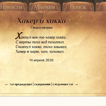
Новости
Мнения
Поиск
От владельца
Гостевая и опросы
Поэзия
т пользователей
Хакер и хикка
Все комментарии
Проза
Все оценки
Программы
Скороговорка
Х
акнул как-то хакер хикку,
С карты лихо код похитил.
Сникнул хикка, тихо хныкал,
Хакер в харю, хам, хихикал.
14 апреля 2020
←
→
предыдущее
содержание
следующее
Ctrl
Ctrl