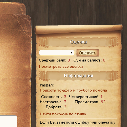
Печать
Оценка
Средний балл:
0
Сумма баллов:
0
Посмотреть все оценки
Информация
Раздел:
Приколы тонкого и грубого помола
Сложность:
3
Четверостиший:
1
Настроение:
3
Просмотров:
92
Доброта:
2
Найти похожие по стилю
Если Вы заметили ошибку или опечатку