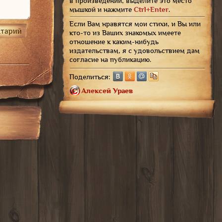
в произведении, выделите это место
мышкой и нажмите
Ctrl+Enter
.
Если Вам нравятся мои стихи, и Вы или
кто-то из Ваших знакомых имеете
отношение к каким-нибудь
издательствам, я с удовольствием дам
согласие на публикацию.
Поделиться:
А
л
е
к
с
е
й
У
р
а
е
в