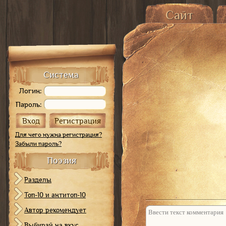
Сайт
Главная страница
История сайта
О
Карта сайта
Система
Логин:
Пароль:
Для чего нужна регистрация?
Забыли пароль?
Поэзия
Разделы
Топ-10 и антитоп-10
Автор рекомендует
Не отвечать
Выбирай на вкус