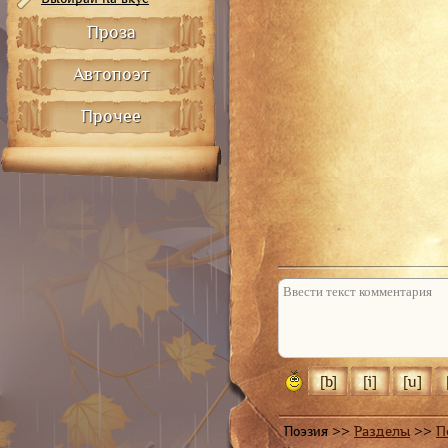
Проза
Автопоэт
Прочее
Не отвечать
Поэзия >>
Разделы
>>
П