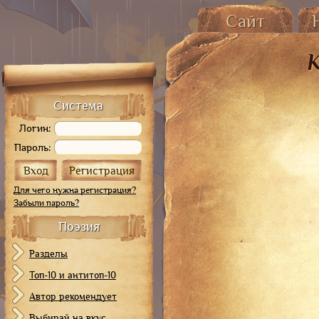
Сайт
Главная страница
О
История сайта
От 
Карта сайта
Система
Логин:
Пароль:
Для чего нужна регистрация?
Забыли пароль?
Поэзия
Разделы
Топ-10 и антитоп-10
Автор рекомендует
Выбирай на вкус