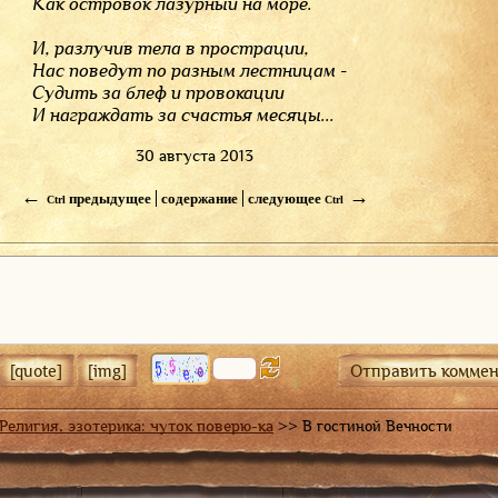
Как островок лазурный на море.
И, разлучив тела в прострации,
Нас поведут по разным 
лестницам -
Судить за блеф и провокации
И награждать за счастья месяцы...
30 августа 2013
←
→
предыдущее
содержание
следующее
Ctrl
Ctrl
Религия, эзотерика: чуток поверю-ка
>>
В гостиной Вечности