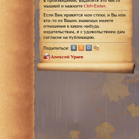
в произведении, выделите это место
мышкой и нажмите
Ctrl+Enter
.
Если Вам нравятся мои стихи, и Вы или
кто-то из Ваших знакомых имеете
отношение к каким-нибудь
издательствам, я с удовольствием дам
согласие на публикацию.
Поделиться:
А
л
е
к
с
е
й
У
р
а
е
в