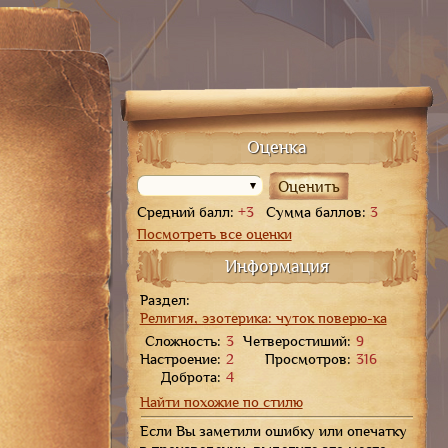
дателям
Оценка
Средний балл:
+3
Сумма баллов:
3
Посмотреть все оценки
Информация
Раздел:
Религия, эзотерика: чуток поверю-ка
Сложность:
3
Четверостиший:
9
Настроение:
2
Просмотров:
316
Доброта:
4
Найти похожие по стилю
Если Вы заметили ошибку или опечатку