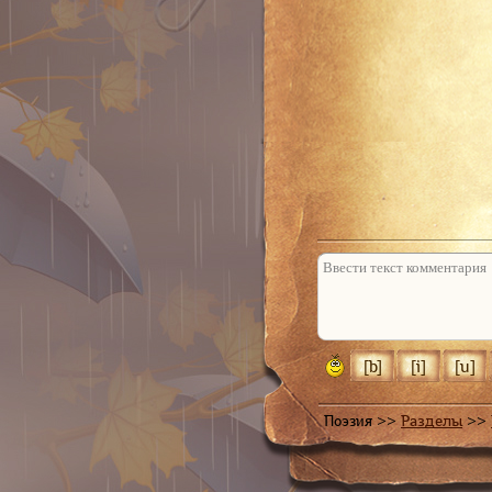
Не отвечать
Поэзия >>
Разделы
>>