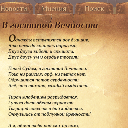
Новости
Мнения
Поиск
Из
От владельца
Гостевая и опросы
Поэзия
т пользователей
В гостиной Вечности
Все комментарии
Проза
Все оценки
Программы
О
днажды встретятся все бывшие,
Что некогда сошлись дорогами,
Друг друга видели и слышали,
Друг другу ум и сердце трогали.
Перед Судом, в гостиной Вечности,
Пока ни райских арф, ни пыток нет,
Обрушится поток сердечности,
Всё, что томило, каждый выдохнет.
Тиран младенцем разрыдается,
Гуляка даст обеты верности.
Тигрицей совесть в бой кидается,
Очнувшись от подлунной бренности!
А я, обняв тебя под «ми-ир вам»,