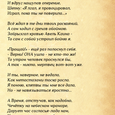
И вдруг нащупав оперение,
Шепну: «Я лгал, я провоцировал,
Играл, пока ты не поверила...»
Всё ждал в те дни твоих раскаяний,
А сам ходил с грехов обоймою.
Забрызгал кровью Авель К
аина -
То сам с собой устроил бойню я.
«Прощай!
» -
 ещё раз полоснул себя.
- Верни! ОНА 
ушла -
 не кто-то же!
То утром человек проснулся бы,
А 
так -
 никто, мертвец вот-вот уже.
И ты, наверное, не ведала,
Как метастазами тоска росла.
Я помню, клятвы ты мне все дала,
Н
о -
 не навязываться яростно...
А Время, отстучав, как надобно,
Чечётку на небесном мраморе,
Дарует час согласья-лада нам,