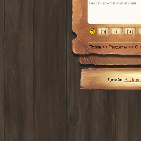
Не отвечать
Проза >>
Разделы
>>
О 
Дизайн:
А. Дор