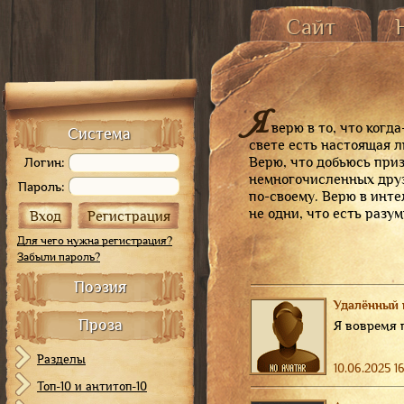
Сайт
Главная страница
О
История сайта
От 
Карта сайта
Я
верю в то, что когда
Система
свете есть настоящая л
Верю, что добьюсь приз
Логин:
немногочисленных друзе
Пароль:
по-своему. Верю в инте
не одни, что есть разум
Для чего нужна регистрация?
Забыли пароль?
Поэзия
Удалённый 
Проза
Я вовремя 
Разделы
10.06.2025 16
Топ-10 и антитоп-10