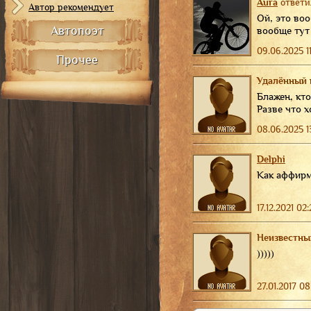
Aura
ответи
Автор рекомендует
Ой, это воо
Автопоэт
вообще тут
09.06.2025 11
Прочее
Удалённый 
Блажен, кто
Разве что х
08.06.2025 13
Delphi
Как аффирм
17.12.2021 02
Неизвестны
)))))
27.01.2017 08