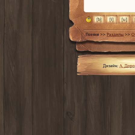
Поэзия >>
Разделы
>>
О
Дизайн:
А. Дор