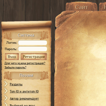
Сайт
Главная страница
О
История сайта
От 
Карта сайта
Система
Логин:
Пароль:
Для чего нужна регистрация?
Забыли пароль?
Поэзия
Разделы
Топ-10 и антитоп-10
Автор рекомендует
Выбирай на вкус